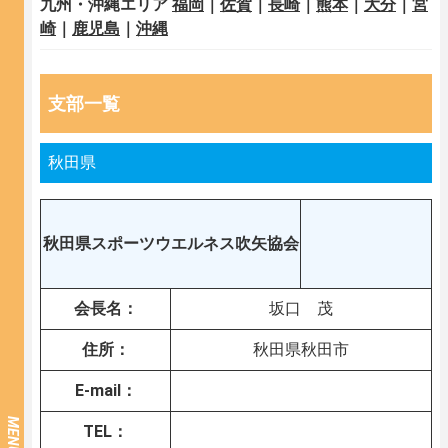
九州・沖縄エリア
福岡
｜
佐賀
｜
長崎
｜
熊本
｜
大分
｜
宮
崎
｜
鹿児島
｜
沖縄
支部一覧
秋田県
秋田県スポーツウエルネス吹矢協会
会長名：
坂口 茂
住所：
秋田県秋田市
E-mail：
MENU
TEL：