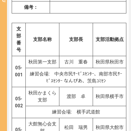
備考：
支
部
支部名称
支部長
支部活動拠点
番
号
秋田第一支部
古川 重春
秋田県秋田市
05-
練習会場: 中央市民ｻｰﾋﾞｽｾﾝﾀｰ、南部市民ｻｰ
001
ﾋﾞｽｾﾝﾀｰ なんぴあ、茨島ｺﾐｾﾝ
秋田かまくら
渡部 卓
秋田県横手市
05-
支部
002
練習会場: 横手武道館
大館無心会支
松田 瑞男
秋田県大館市
05-
部