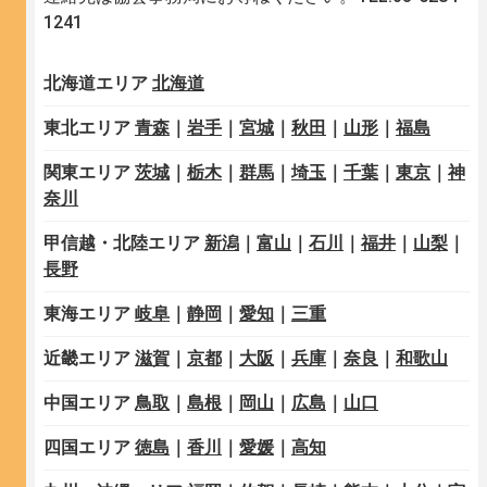
1241
北海道エリア
北海道
東北エリア
青森
｜
岩手
｜
宮城
｜
秋田
｜
山形
｜
福島
関東エリア
茨城
｜
栃木
｜
群馬
｜
埼玉
｜
千葉
｜
東京
｜
神
奈川
甲信越・北陸エリア
新潟
｜
富山
｜
石川
｜
福井
｜
山梨
｜
長野
東海エリア
岐阜
｜
静岡
｜
愛知
｜
三重
近畿エリア
滋賀
｜
京都
｜
大阪
｜
兵庫
｜
奈良
｜
和歌山
中国エリア
鳥取
｜
島根
｜
岡山
｜
広島
｜
山口
四国エリア
徳島
｜
香川
｜
愛媛
｜
高知