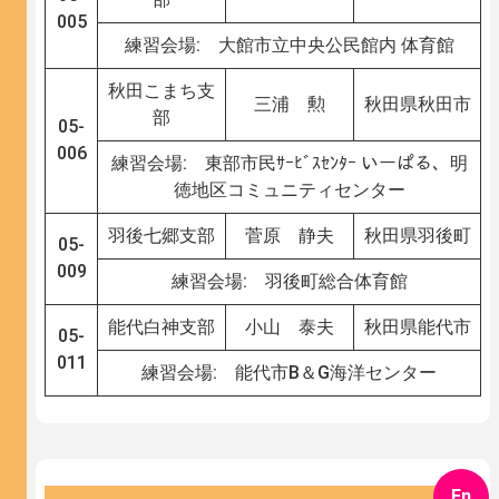
005
練習会場: 大館市立中央公民館内 体育館
秋田こまち支
三浦 勲
秋田県秋田市
部
05-
006
練習会場: 東部市民ｻｰﾋﾞｽｾﾝﾀｰ いーぱる、明
徳地区コミュニティセンター
羽後七郷支部
菅原 静夫
秋田県羽後町
05-
009
練習会場: 羽後町総合体育館
能代白神支部
小山 泰夫
秋田県能代市
05-
011
練習会場: 能代市B＆G海洋センター
En