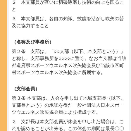
２ 本支部員が互いに切磋琢磨し技術の向上を図るこ
と
３ 本支部員は、各自の知識、技能を活かし吹矢の普
及に協力すること
（名称及び事務所）
第２条 支部は、「○○支部（以下、本支部という）」
と称し、支部事務所を○○○○に置く。なお当支部は当該
都道府県スポーツウエルネス吹矢協会及び当該市区町
村スポーツウエルネス吹矢協会に所属する。
（支部会員）
第３条 本支部は、入会を申し出て地域支部長（以下、
支部長という）の承認を得た一般社団法人日本スポー
ツウエルネス吹矢協会員により構成する。
２ 支部長は本支部会員が休会を申し出た場合は、こ
れを認めることが出来る。この休会の期間は最長〇〇