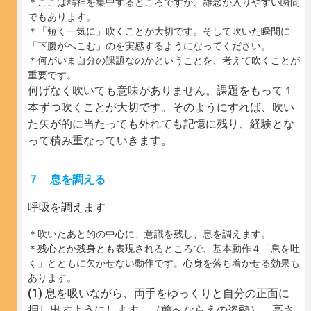
＊ここは精神を集中するところですが、雑念が入りやすい瞬間
でもあります。
＊「短く一気に」吹くことが大切です。そして吹いた瞬間に
「下腹がへこむ」のを実感するようになってください。
＊何がいま自分の課題なのかということを、考えて吹くことが
重要です。
何げなく吹いても意味がありません。課題をもって１
本ずつ吹くことが大切です。そのようにすれば、吹い
た矢が的に当たっても外れても記憶に残り、経験とな
って積み重なっていきます。
７ 息を調える
呼吸を調えます
＊吹いたあと的の中心に、意識を残し、息を調えます。
＊残心とか残身とも表現されるところで、基本動作４「息を吐
く」とともに欠かせない動作です。心身を落ち着かせる効果も
あります。
息を吸いながら、両手をゆっくりと自分の正面に
押し出すようにします。（前へならえの姿勢）。高さ