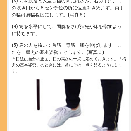
筒を親指と人差し指の間にはさみ、右の手は、筒
の吹き口から５センチ位の所に位置をきめます。両手
の幅は肩幅程度にします。(写真５)
筒を水平にして、両腕をさげ指先が床を指すよう
に持ちます。
肩の力を抜いて首筋、背筋、腰を伸ばします。こ
れを「構えの基本姿勢」とします。(写真６)
＊目線は自分の正面、目の高さの一点に定めておきます。「構
えの基本姿勢」のときには、常にその一点を見るようにしま
す。