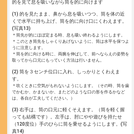
的を見て息を吸いながら筒を的に向けます
的を見たまま、鼻から息を吸いつつ、筒を体の近
くで水平に持ち上げ、筒を的に向け口にくわえます。
(写真13)
＊筒先が的にほぼ定まる時、息も吸い終わるようにします。
＊このとき筒先をしゃくりあげないように、筒は水平を保つよ
うに注意します。
＊筒を的に向ける時に、両腕を伸ばして、前へならえの姿勢を
取ってから口元にもっていく方法は行いません。
筒を３センチ位口に入れ、しっかりとくわえま
す。
＊吹くときに空気がもれないようにします。（その時、筒を歯
でかむか、かまないか、またどのような口の形を作るかなど
は、各自が工夫してください。）
右手は、筒の口元に軽くそえます。（筒を軽く握
っても結構です）。左手は、肘にやや遊びを持たせ
（120度位）手のひらに筒を乗せるようにします。(写
真14)