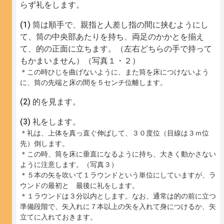
らず礼をします。
筒は順手で、親指と人差し指の間に挟むようにし
て、筒の中央部あたりを持ち、両足のかかとを揃え
て、的の正面に立ちます。（左右どちらの手で持って
もかまいません）（写真１・２）
＊この時ひじを曲げないように、また筒を床につけないよう
に、筒の先端と床の間を５センチ位離します。
的を見ます。
礼をします。
＊礼は、上体を真っ直ぐ伸ばして、３０度位（目線は３ｍ位
先）倒します。
＊この時、筒を床に垂直になるように持ち、大きく動かさない
ように注意します。（写真３）
＊５本の矢を吹いて１ラウンドという単位にしていますが、ラ
ウンドの最初と 最後に礼をします。
＊１ラウンドは３分以内とします。なお、通常は的の前に立つ
準備段階で、矢入れに７本以上の矢を入れて身につけるか、矢
立てに入れておきます。